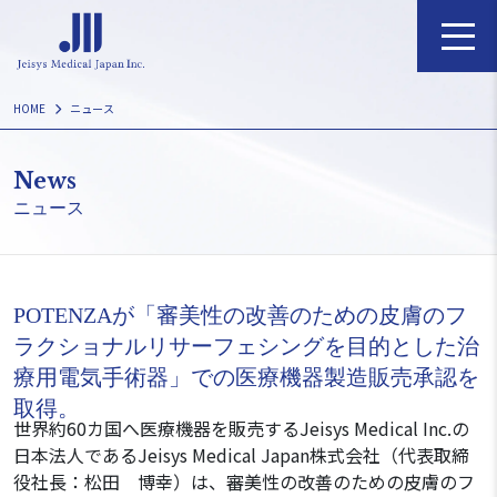
Skip
to
content
HOME
ニュース
News
ニュース
POTENZAが「審美性の改善のための皮膚のフ
ラクショナルリサーフェシングを目的とした治
療用電気手術器」での医療機器製造販売承認を
取得。
世界約60カ国へ医療機器を販売するJeisys Medical Inc.の
日本法人であるJeisys Medical Japan株式会社（代表取締
役社長：松田 博幸）は、審美性の改善のための皮膚のフ