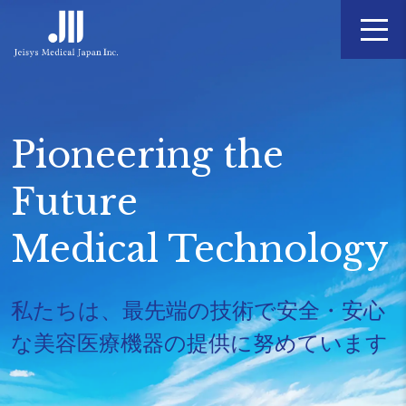
Skip
to
content
Pioneering the
Future
Medical Technology
私たちは、最先端の技術で安全・安心
な
美容医療機器の提供に努めています