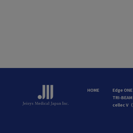
HOME
Edge O
TRI-BE
cellec 